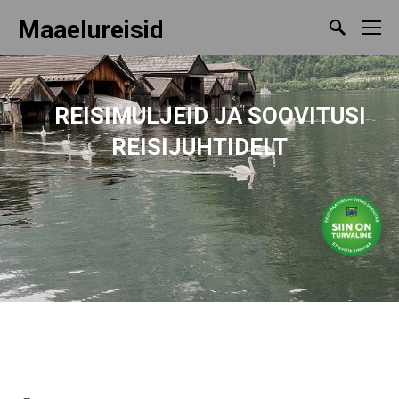
Maaelureisid
REISIMULJEID
JA SOOVITUSI
REISIJUHTIDELT