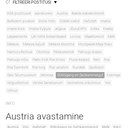
FILTREERI POSTITUSI
Kõik postitused
aiandusreis
Austria
Babite rododendronid
Baltezersi puukool
Biržai mõis
Dobele sirelid
Hallstatt
Imatra
Imatra kosk
Imatra Kylpyla
Jelgava
JõuluEXPO
Kotka
Kreeka
Lappeenranta
Läti riiklik botaanikaaed
Loviisa
Maaelureisid
Melk
Meteora
Meteora kaljud
Meteora kloostrid
Mustpeade Maja Riias
Nartsissifestival
Obinitsa
Päikeserannik
Pakruojo dvaras
Pakruojo mõis
Peetri Kirik Riia linnas
Piusa koopad
Retz
Riia
Riia Toomkirik
Riia turg
Riia vanalinn
Rundale
Saulkrasti
Seto Talumuuseum
Setomaa
StWolgang im Salzkammergut
tsäimaja
Valgusfestival
Värska Sanatoorium
Vastseliina ordulinnus
Viin
Vilnius
INFO
Austria avastamine
Austria
Viin
Hallstatt
StWolgang im Salzkammergut
Melk
Retz