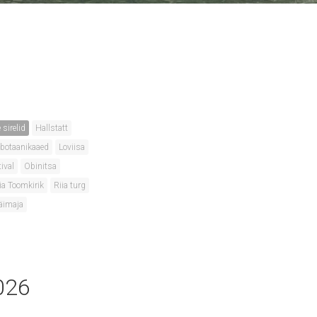
 sirelid
Hallstatt
ik botaanikaaed
Loviisa
ival
Obinitsa
ia Toomkirik
Riia turg
äimaja
026