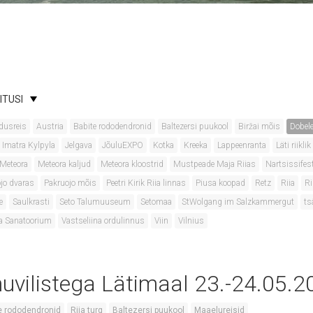
ITUSI
dusreis
Austria
Babite rododendronid
Baltezersi puukool
Biržai mõis
Dobele
Imatra Kylpyla
Jelgava
JõuluEXPO
Kotka
Kreeka
Lappeenranta
Läti riikl
Meteora
Meteora kaljud
Meteora kloostrid
Mustpeade Maja Riias
Nartsissifest
jo dvaras
Pakruojo mõis
Peetri Kirik Riia linnas
Piusa koopad
Retz
Riia
Ri
e
Saulkrasti
Seto Talumuuseum
Setomaa
StWolgang im Salzkammergut
ts
a Sanatoorium
Vastseliina ordulinnus
Viin
Vilnius
uvilistega Lätimaal 23.-24.05.2
e rododendronid
Riia turg
Baltezersi puukool
Maaelureisid