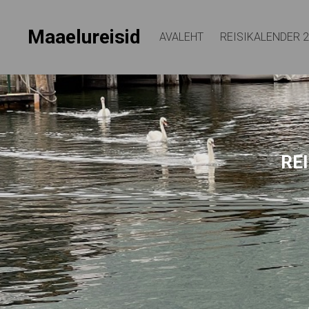
Maaelureisid
AVALEHT
REISIKALENDER 
REI