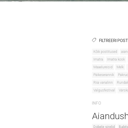
FILTREERI POST
Kõik postitused
aian
Imatra
Imatra kosk
Maaelureisid
Melk
Päikeserannik
Pakruo
Riia vanalinn
Rundal
Valgusfestival
Värsk
INFO
Aiandush
Dobele sirelid
Babit