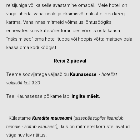
reisijuhiga või ka selle avastamine omapäi. Meie hotell on
väga lähedal vanalinnale ja eksimisvõimalust ei pea keegi
kartma. Vanalinnas mitmeid võimalusi õhtusöögiks
erinevates kohvikutes/restoranides või siis osta kaasa
"näksimised" oma hotellituppa või hoopis võtta maitsev pala
kaasa oma koduköögist.
Reisi 2.päeval
Teeme soovijatega väljasõidu
Kaunasesse
- hotellist
väljasõit kell 9:30
Teel Kaunasesse põikame läbi
Inglite mäelt.
Külastame
Kuradite muuseumi
(sissepääsupilet lisandub
hinnale - sõltub vanusest),
kus on mitmetel korrustel avatud
väga huvitav näitus.