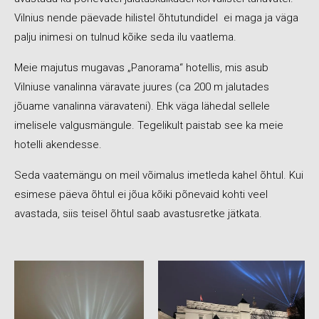
Vilnius nende päevade hilistel õhtutundidel ei maga ja väga
palju inimesi on tulnud kõike seda ilu vaatlema.
Meie majutus mugavas „Panorama“ hotellis, mis asub
Vilniuse vanalinna väravate juures (ca 200 m jalutades
jõuame vanalinna väravateni). Ehk väga lähedal sellele
imelisele valgusmängule. Tegelikult paistab see ka meie
hotelli akendesse.
Seda vaatemängu on meil võimalus imetleda kahel õhtul. Kui
esimese päeva õhtul ei jõua kõiki põnevaid kohti veel
avastada, siis teisel õhtul saab avastusretke jätkata.