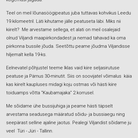
Teel on meil lõunasöögipeatus juba tuttavas kohvikus Leedu
19.kilomeetril. Läti kihutame jälle peatuseta läbi. Miks nii
kiirelt? Me arvestame sellega, et alati on meil osalejaid
olnud Viljandi maapiirkondadest ja nemad tahavad ka oma
piirkonna bussile jõuda. Seetõttu peame jõudma Viljandisse
hiljemalt kella 19-ks.
Eelnevatel põhjustel teeme Iklas vaid kiire seljasirutuse
peatuse ja Pärnus 30-minutit. Siis on soovijatel võimalus käia
kas kiirelt kaupluses midagi koju ostmas või hästi kiire
toiduamps võtta "Kaubamajaka" 2.korrusel.
Me sõidame ühe bussijuhiga ja peame hästi täpselt
arvestama seadusega määratud sõidu- ja bussiaegu ning
seepärast selline ajaline jaotus. Pealegi Viljandist sõidame ju
veel Türi - Jüri - Tallinn.