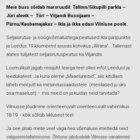
Meie buss sõidab marsruudil: Tallinn/Sikupilli parkla –
Jüri alevik – Türi – Viljandi Bussijaam –
Pärnu/Kaubamajakas – Ikla ja ikka edasi Vilniuse poole.
Seljasirutus- ja söögivõimalustega peatused Ikla piiripunktis
ja Leedus 19.kilomeetril asuvas kohvikus „Wrana“. Tallinnast
alates tulijatest seljasirutuspeatus ka Viljandis.
Loomulikult jagab reisijuht teiega teel olles infot Leedust ja
leedukatest. Ja kuna oleme „Maaelureisid“, siis kindlasti
läheb meil jutt ka mesindussaadustele (mesilased ju üks
osa maaelust) – mis need on ja kuidas neid tarvitada?
Vilniusse jõudmine orienteeruvalt orienteeruvalt vahemikus
18-19 - kõik sõltub liiklusest teel.
Ja see jätab meile veel väga hea võimaluse imetleda neid
valgusinstallatsioone. Õhtune jalutuskäik Vilniuse vanalinnas