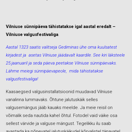
Vilniuse sünnipäeva tähistatakse igal aastal eredalt –
Vilniuse valgusfestivaliga
.
Aastal 1323 saatis valitseja Gediminas ühe oma kuulsatest
kirjadest ja asetas Vilniuse jäädavalt kaardile. See kiri läksteele
25.jaanuaril ja seda päeva peetakse Vilniuse sünnipäevaks.
Lähme meiegi sünnipäevapeole, mida tähistatakse
valgusfestivaliga!
Kaasaegsed valgusinstallatsioonid muudavad Vilniuse
vanalinna lummavaks. Õhtune jalutuskäik selles
valgusemängus jääb kauaks meelde. Ja meie reisil on
võimalik seda nautida kahel õhtul. Fotodel vaid väike osa
sellest värvide ja valguse mängust. Tegelikku ilu saab
avastada ka põnevatel jalutuskäikudel kõrvalistel tänavatel.