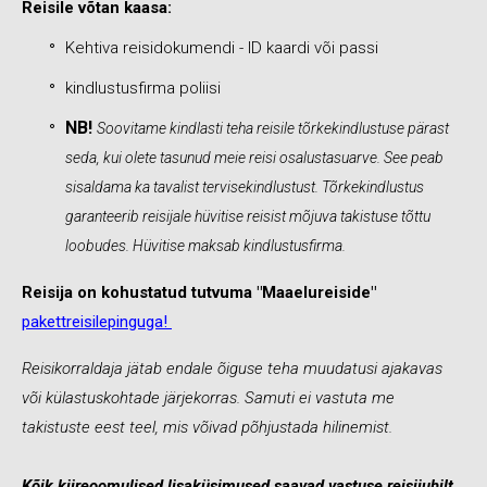
Reisile võtan kaasa:
Kehtiva reisidokumendi - ID kaardi või passi
kindlustusfirma poliisi
NB!
Soovitame kindlasti teha reisile tõrkekindlustuse pärast
seda, kui olete tasunud meie reisi osalustasuarve. See peab
sisaldama ka tavalist tervisekindlustust. Tõrkekindlustus
garanteerib reisijale hüvitise reisist mõjuva takistuse tõttu
loobudes. Hüvitise maksab kindlustusfirma.
Reisija on kohustatud tutvuma "Maaelureiside"
pakettreisilepinguga!
Reisikorraldaja jätab endale õiguse teha muudatusi ajakavas
või külastuskohtade järjekorras. Samuti ei vastuta me
takistuste eest teel, mis võivad põhjustada hilinemist.
Kõik kiireoomulised lisaküsimused saavad vastuse reisijuhilt