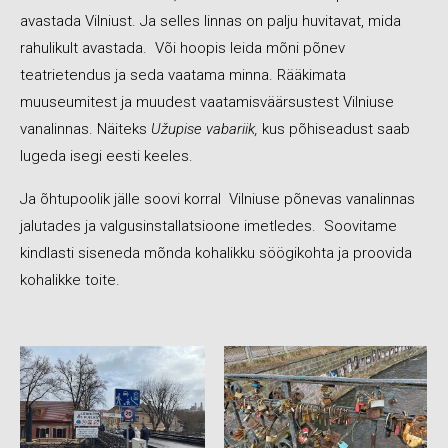
avastada Vilniust. Ja selles linnas on palju huvitavat, mida
rahulikult avastada. Või hoopis leida mõni põnev
teatrietendus ja seda vaatama minna. Rääkimata
muuseumitest ja muudest vaatamisväärsustest Vilniuse
vanalinnas. Näiteks
Užupise vabariik,
kus põhiseadust saab
lugeda isegi eesti keeles.
Ja õhtupoolik jälle soovi korral Vilniuse põnevas vanalinnas
jalutades ja valgusinstallatsioone imetledes. Soovitame
kindlasti siseneda mõnda kohalikku söögikohta ja proovida
kohalikke toite.