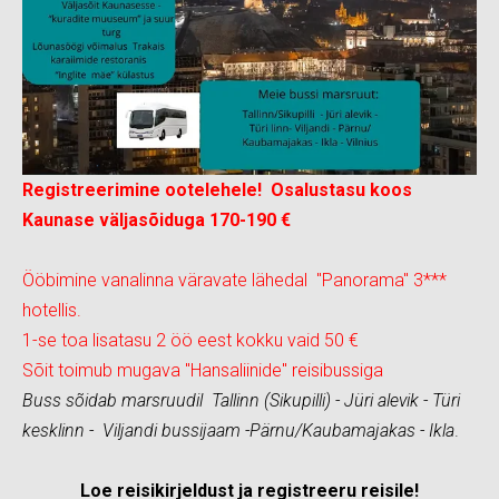
Registreerimine ootelehele! Osalustasu koos
Kaunase väljasõiduga 170-190 €
Ööbimine vanalinna väravate lähedal "Panorama" 3***
hotellis.
1-se toa lisatasu 2 öö eest kokku vaid 50 €
Sõit toimub mugava "Hansaliinide" reisibussiga
Buss sõidab marsruudil Tallinn (Sikupilli) - Jüri alevik - Türi
kesklinn - Viljandi bussijaam -Pärnu/Kaubamajakas - Ikla
.
Loe reisikirjeldust ja registreeru reisile!