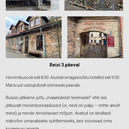
Reisi 3.päeval
Hommikusöök kell 8:00. Alustame tagasisõitu hotellist kell 9:00.
Marsruut vastupidiselt esimesele päevale.
Bussis jätkame juttu „maaelulistel teemadel“ ehk siis
jätkuvalt mesindussaadused (oi, neid on palju – mitte ainult
mesi) ja nende tervistavast mõjust. Avatud on kindlasti
mikrofon omavaliseks suhtlemiseks, kes soovivad oma
kogemusi jagada.