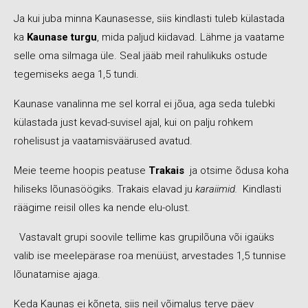
Ja kui juba minna Kaunasesse, siis kindlasti tuleb külastada
ka
Kaunase turgu
, mida paljud kiidavad. Lähme ja vaatame
selle oma silmaga üle. Seal jääb meil rahulikuks ostude
tegemiseks aega 1,5 tundi.
Kaunase vanalinna me sel korral ei jõua, aga seda tulebki
külastada just kevad-suvisel ajal, kui on palju rohkem
rohelisust ja vaatamisväärused avatud.
Meie teeme hoopis peatuse
Trakais
ja otsime õdusa koha
hiliseks lõunasöögiks. Trakais elavad ju
karaiimid.
Kindlasti
räägime reisil olles ka nende elu-olust.
Vastavalt grupi soovile tellime kas grupilõuna või igaüks
valib ise meelepärase roa menüüst, arvestades 1,5 tunnise
lõunatamise ajaga.
Keda Kaunas ei kõneta, siis neil võimalus terve päev