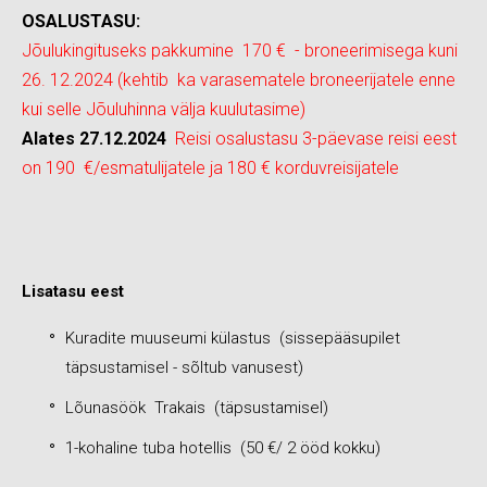
OSALUSTASU:
Jõulukingituseks pakkumine 170 € - broneerimisega kuni
26. 12.2024 (kehtib ka varasematele broneerijatele enne
kui selle Jõuluhinna välja kuulutasime)
Alates 27.12.2024
Reisi osalustasu 3-päevase reisi eest
on 190 €/esmatulijatele ja 180 € korduvreisijatele
Lisatasu eest
Kuradite muuseumi külastus (sissepääsupilet
täpsustamisel - sõltub vanusest)
Lõunasöök Trakais (täpsustamisel)
1-kohaline tuba hotellis (50 €/ 2 ööd kokku)