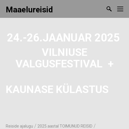
Maaelureisid
24.-26.JAANUAR 2025
VILNIUSE
VALGUSFESTIVAL +
KAUNASE KÜLASTUS
/
/
Reiside ajalugu
2025.aastal TOIMUNUD REISID