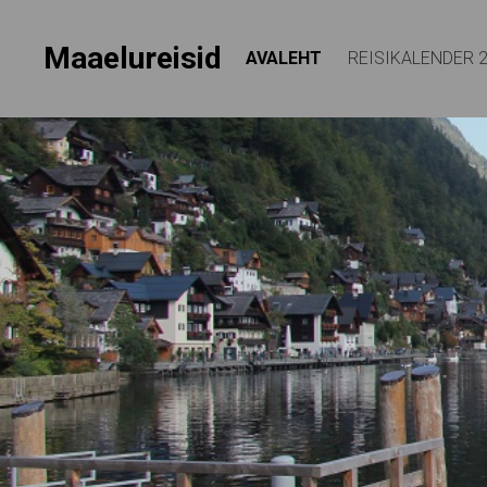
Maaelureisid
AVALEHT
REISIKALENDER 