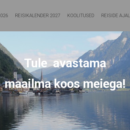
2026
REISIKALENDER 2027
KOOLITUSED
REISIDE AJA
Tule avastama
maailma koos meiega!