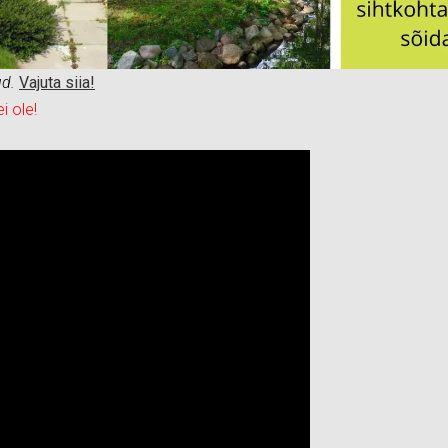
ud.
Vajuta siia!
i ole!