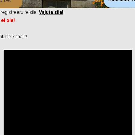
registreeru reisile.
Vajuta siia!
ei ole!
tube kanalit!