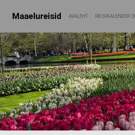
Maaelureisid
AVALEHT
REISIKALENDER 2