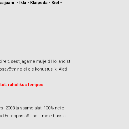
sijaam - Ikla - Klaipeda - Kiel -
irelt, sest jagame muljeid Hollandist
osavõtmine ei ole kohustuslik. Alati
tot: rahulikus tempos
s 2008 ja saame alati 100% neile
ad Euroopas sõitjad - meie bussis