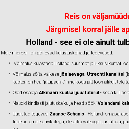
Reis on väljamüüd
Järgmisel korral jälle ap
Holland - see ei ole ainult tul
Meie ringreisil on põnevad külastuskohad ja tegevused.
Võimalus külastada Hollandi suurimat ja luksuslikumat loss
Võimalus sõita väikese
jõelaevaga Utrechti kanalitel
(
kapten on hea "jutupaunik" ning kogu jutt loomulikult tõlgi
Oled osaleja
Alkmaari kuulsal juustuturul
- seda küll pe
Naudid kindlasti jalutuskäiku ja head sööki
Volendami kal
Uudistad tegevusi
Zaanse Schanis
- Hollandi omapäras
tuulikud oma kohvikutega, rikkaliku valikuga juustutuba, 