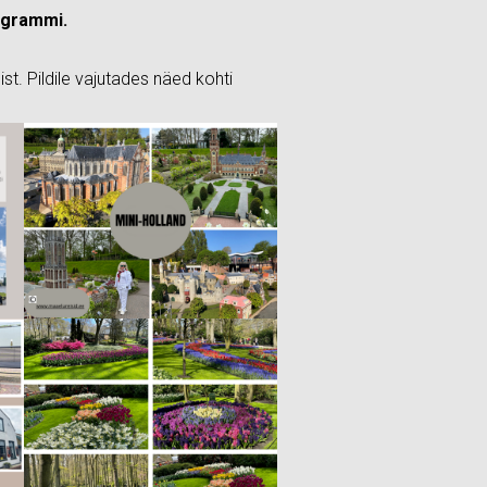
ogrammi.
st. Pildile vajutades näed kohti