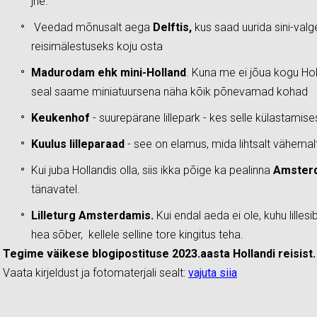
jne.
Veedad mõnusalt aega
Delftis,
kus saad uurida sini-valg
reisimälestuseks koju osta
Madurodam ehk mini-Holland
. Kuna me ei jõua kogu Hol
seal saame miniatuursena näha kõik põnevamad kohad
Keukenhof
- suurepärane lillepark - kes selle külastamises
Kuulus lilleparaad
- see on elamus, mida lihtsalt vähema
Kui juba Hollandis olla, siis ikka põige ka pealinna
Amster
tänavatel.
Lilleturg Amsterdamis.
Kui endal aeda ei ole, kuhu lillesi
hea sõber, kellele selline tore kingitus teha.
Tegime väikese blogipostituse 2023.aasta Hollandi reisist
Vaata kirjeldust ja fotomaterjali sealt:
vajuta siia