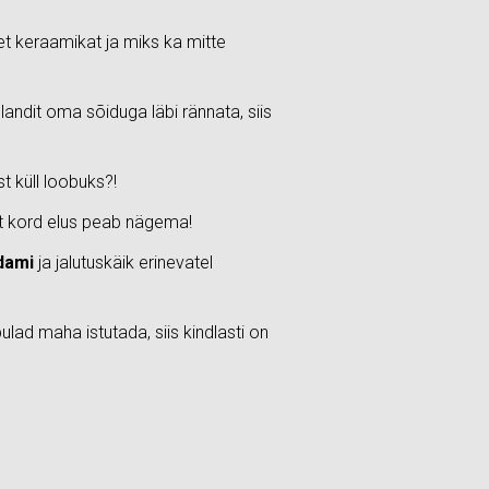
et keraamikat ja miks ka mitte
landit oma sõiduga läbi rännata, siis
t küll loobuks?!
lt kord elus peab nägema!
dami
ja jalutuskäik erinevatel
bulad maha istutada, siis kindlasti on
.