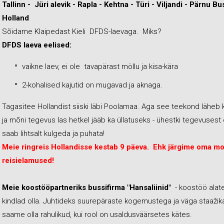
Tallinn - Jüri alevik - Rapla - Kehtna - Türi - Viljandi - Pärnu Bus
Holland
Sõidame Klaipedast Kieli DFDS-laevaga. Miks?
DFDS laeva eelised:
vaikne laev, ei ole tavapärast möllu ja kisa-kära
2-kohalised kajutid on mugavad ja aknaga.
Tagasitee Hollandist siiski läbi Poolamaa. Aga see teekond läheb ki
ja mõni tegevus las hetkel jääb ka üllatuseks - ühestki tegevusest 
saab lihtsalt kulgeda ja puhata!
Meie ringreis Hollandisse kestab 9 päeva. Ehk järgime oma mo
reisielamused!
Meie koostööpartneriks bussifirma "Hansaliinid"
- koostöö alate
kindlad olla. Juhtideks suurepäraste kogemustega ja väga staažik
saame olla rahulikud, kui rool on usaldusväärsetes kätes.