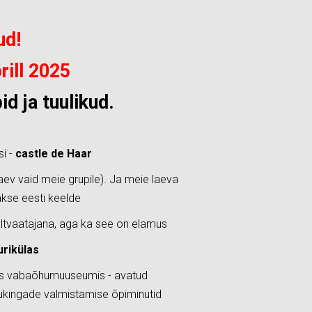
ud!
rill 2025
bid ja tuulikud.
i -
castle de Haar
laev vaid meie grupile). Ja meie laeva
takse eesti keelde
altvaatajana, aga ka see on elamus
urikülas
es vabaõhumuuseumis - avatud
puukingade valmistamise õpiminutid