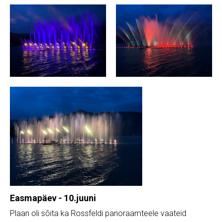
Easmapäev - 10.juuni
Plaan oli sõita ka Rossfeldi panoraamteele vaateid