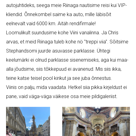
autojuhtideks, seega meie Riinaga nautisime reisi kui VIP-
kliendid. Õnnekombel saime ka auto, mille läbisõit
eelnevalt vaid 6000 km. Aitäh rendifirmale!
Loomulikult suundusime kohe Viini vanalinna. Ja Chris
arvas, et meid Riinaga tuleb kohe nö "treppi viia". Sõitsime
Stephandsomi juurde asuvasse parklasse. Ühtegi
keelumärki ei olnud parklasse sisenemiseks, aga kui maa-
alla jõudsime, siis tõkkepuud ei avanenud. Mis siis ikka,
teine katse teisel pool kirikut ja see juba õnnestus.
Viinis on palju, mida vaadata. Hetkel siia pikka kirjeldust ei
pane, vaid väga-väga väikese osa meie pildigaleriist.