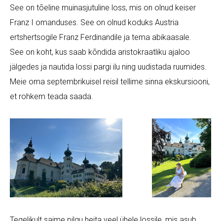
See on tõeline muinasjutuline loss, mis on olnud keiser
Franz I omanduses. See on olnud koduks Austria
ertshertsogile Franz Ferdinandile ja tema abikaasal
e.
See on koht, kus saab kõndida aristokraatliku ajaloo
jälgedes ja nautida lossi pargi ilu ning uudistada ruumides.
Meie oma septembrikuisel reisil tellime sinna ekskursiooni,
et rohkem teada saada.
Tegelikult saime pilgu heita veel ühele lossile, mis asub