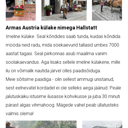
Armas Austria külake nimega Hallstatt
Imeline külake. Seal kõndides saab tunda, kuidas kõndida
mööda neid radu, mida söekaevurid tallasid umbes 7000
aastat tagasi. Seal piirkonnas asub maailma vanim
soolakaevandus. Aga lisaks sellele imeline külakene, mille
ilu on võimalik nautida järvel olles paadisõiduga.
Meie sõitsime paadiga - olin sellest ammugi unistanud,
sest eelnevatel kordadel ei ole selleks aega jäänud. Peale
jalutuskäiku istusime ilusasse kohvikusse ja juba 30 minuti
pärast algas vihmahoog. Mägede vahel peab üllatusteks
valmis olema!