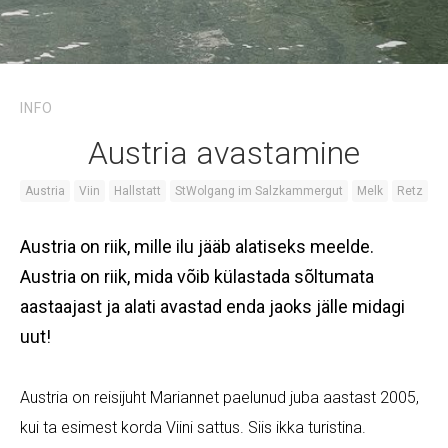
INFO
Austria avastamine
Austria
Viin
Hallstatt
StWolgang im Salzkammergut
Melk
Retz
Austria on riik, mille ilu jääb alatiseks meelde.
Austria on riik, mida võib külastada sõltumata
aastaajast ja alati avastad enda jaoks jälle midagi
uut!
Austria on reisijuht Mariannet paelunud juba aastast 2005,
kui ta esimest korda Viini sattus. Siis ikka turistina.