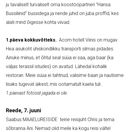
ju tavaliselt turvaliselt oma koostööpartneri "Hansa
Bussiliinid" bussidega ja nende juhid on juba proffid, kes
alati mind õigesse kohta viivad.
1.päeva kokkuvõtteks.
Acom-hotell Viinis on mugav.
Hea asukoht ühiskondlikku transporti silmas pidades.
Ainuke miinus, et õhtul seal süüa ei saa, aga baar (ka
väljas terassil istudes) on avatud. Lähedal kohalik
restoran. Meie süüa ei tahtnud, valisime baari ja nautisime
lisaks tugevat äikest, mis ootamatult kaela tuli.
1.päevast fotosid jagada ei ole.
Reede, 7. juuni
Saabus MAAELUREISIDE teine reisijuht Chris ja tema
sõbranna Ani. Nemad olid meile ka kogu reisi vältel