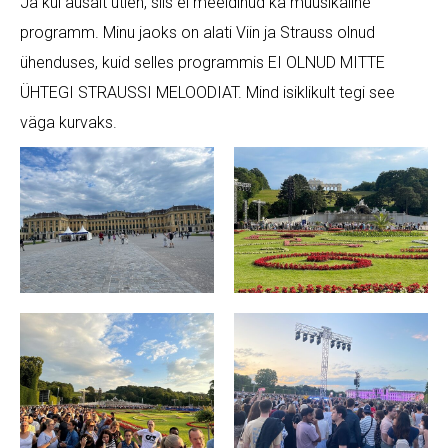
Ja kui ausalt ütlen, siis ei meeldinud ka muusikaline
programm. Minu jaoks on alati Viin ja Strauss olnud
ühenduses, kuid selles programmis EI OLNUD MITTE
ÜHTEGI STRAUSSI MELOODIAT. Mind isiklikult tegi see
väga kurvaks.