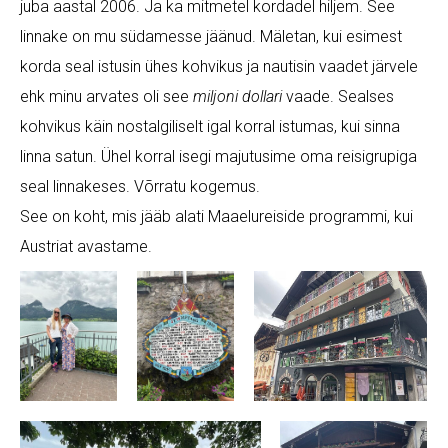
juba aastal 2006. Ja ka mitmetel kordadel hiljem. See
linnake on mu südamesse jäänud. Mäletan, kui esimest
korda seal istusin ühes kohvikus ja nautisin vaadet järvele
ehk minu arvates oli see
miljoni dollari
vaade. Sealses
kohvikus käin nostalgiliselt igal korral istumas, kui sinna
linna satun. Ühel korral isegi majutusime oma reisigrupiga
seal linnakeses. Võrratu kogemus.
See on koht, mis jääb alati Maaelureiside programmi, kui
Austriat avastame.