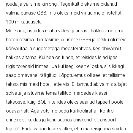
jõuda ja valisime kiirrongi. Tegelikult oleksime pidanud
valima punase QBB, mis oleks meid viinud meie hotellist
100 m kaugusele.
Meie aga, astudes maha valest jaamast, hakkasime oma
hotelli otsima. Tiirutasime, uurisime GPS-i ja järsku oli meie
kõrval itaalia sugemetega meesterahvas, kes abivalmilt
hakkas aitama. Kui hea on tunda, et reisides leiad igas
riigis toredaid inimesi. Ja kui isegi keelt ei oska, siis ikkagi
saab omavahel räägitud. Lõpptulemus oli see, et tellisime
takso, mis meid hotelli ette viis. Ei tahtnud abivalmis aitajat
solvata ja istusime tema tellitud mercedes-klassi
taksosse, kuigi BOLT-i tellides oleks saanud täpselt poole
odavamalt. Aga võtsime seda kui kooliraha - kontrolli
enne reisi, kuidas ja kuhu suunas ühiskondlik transport
liigub?! Enda vabanduseks ütlen, et mina reisijuhina sõidan