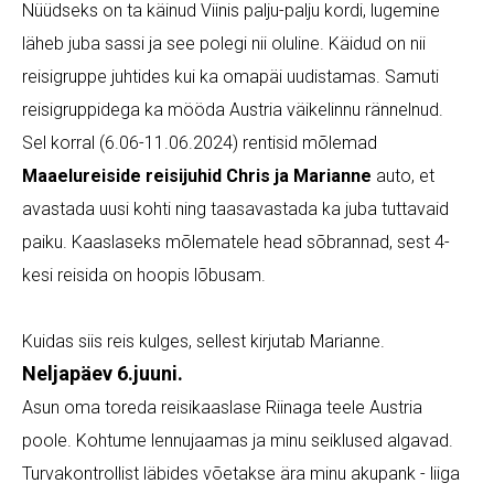
Nüüdseks on ta käinud Viinis palju-palju kordi, lugemine
läheb juba sassi ja see polegi nii oluline. Käidud on nii
reisigruppe juhtides kui ka omapäi uudistamas. Samuti
reisigruppidega ka mööda Austria väikelinnu rännelnud.
Sel korral (6.06-11.06.2024) rentisid mõlemad
Maaelureiside reisijuhid Chris ja Marianne
auto, et
avastada uusi kohti ning taasavastada ka juba tuttavaid
paiku. Kaaslaseks mõlematele head sõbrannad, sest 4-
kesi reisida on hoopis lõbusam.
Kuidas siis reis kulges, sellest kirjutab Marianne.
Neljapäev 6.juuni.
Asun oma toreda reisikaaslase Riinaga teele Austria
poole. Kohtume lennujaamas ja minu seiklused algavad.
Turvakontrollist läbides võetakse ära minu akupank - liiga