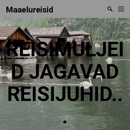
Maaelureisid
REISIMULJEI
D JAGAVAD
REISIJUHID..
.