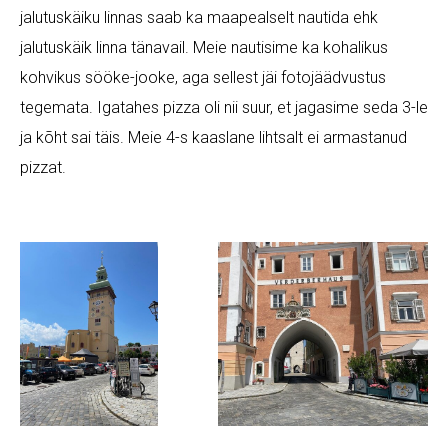
jalutuskäiku linnas saab ka maapealselt nautida ehk
jalutuskäik linna tänavail. Meie nautisime ka kohalikus
kohvikus sööke-jooke, aga sellest jäi fotojäädvustus
tegemata. Igatahes pizza oli nii suur, et jagasime seda 3-le
ja kõht sai täis. Meie 4-s kaaslane lihtsalt ei armastanud
pizzat.