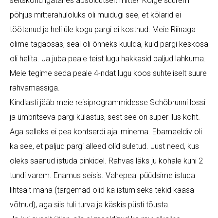
seltskond igatahes absoluutselt mitte! Kõige suurem
põhjus mitterahuloluks oli muidugi see, et kõlarid ei
töötanud ja heli üle kogu pargi ei kostnud. Meie Riinaga
olime tagaosas, seal oli õnneks kuulda, kuid pargi keskosa
oli helita. Ja juba peale teist lugu hakkasid paljud lahkuma.
Meie tegime seda peale 4-ndat lugu koos suhteliselt suure
rahvamassiga.
Kindlasti jääb meie reisiprogrammidesse Schöbrunni lossi
ja ümbritseva pargi külastus, sest see on super ilus koht.
Aga selleks ei pea kontserdi ajal minema. Ebameeldiv oli
ka see, et paljud pargi alleed olid suletud. Just need, kus
oleks saanud istuda pinkidel. Rahvas läks ju kohale kuni 2
tundi varem. Enamus seisis. Vahepeal püüdsime istuda
lihtsalt maha (targemad olid ka istumiseks tekid kaasa
võtnud), aga siis tuli turva ja käskis püsti tõusta.