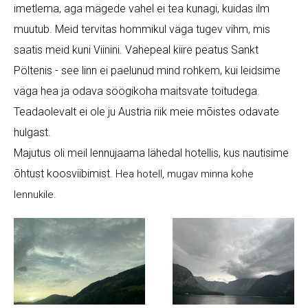
imetlema, aga mägede vahel ei tea kunagi, kuidas ilm
muutub. Meid tervitas hommikul väga tugev vihm, mis
saatis meid kuni Viinini. Vahepeal kiire peatus Sankt
Pöltenis - see linn ei paelunud mind rohkem, kui leidsime
väga hea ja odava söögikoha maitsvate toitudega.
Teadaolevalt ei ole ju Austria riik meie mõistes odavate
hulgast.
Majutus oli meil lennujaama lähedal hotellis, kus nautisime
õhtust koosviibimist.
Hea hotell, mugav minna kohe
lennukile.