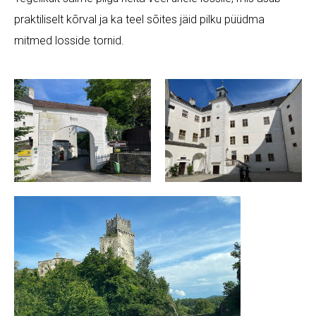
praktiliselt kõrval ja ka teel sõites jäid pilku püüdma
mitmed losside tornid.