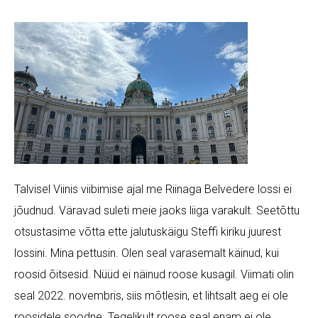
Talvisel Viinis viibimise ajal me Riinaga Belvedere lossi ei
jõudnud. Väravad suleti meie jaoks liiga varakult. Seetõttu
otsustasime võtta ette jalutuskäigu Steffi kiriku juurest
lossini. Mina pettusin. Olen seal varasemalt käinud, kui
roosid õitsesid. Nüüd ei näinud roose kusagil. Viimati olin
seal 2022. novembris, siis mõtlesin, et lihtsalt aeg ei ole
roosidele soodne. Tegelikult roose seal enam ei ole.