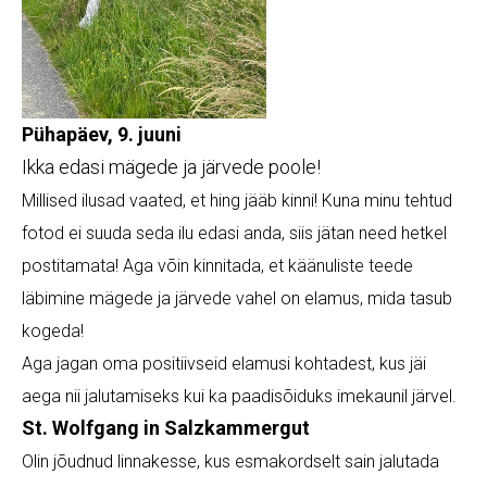
Pühapäev, 9. juuni
Ikka edasi mägede ja järvede poole!
Millised ilusad vaated, et hing jääb kinni! Kuna minu tehtud
fotod ei suuda seda ilu edasi anda, siis jätan need hetkel
postitamata! Aga võin kinnitada, et käänuliste teede
läbimine mägede ja järvede vahel on elamus, mida tasub
kogeda!
Aga jagan oma positiivseid elamusi kohtadest, kus jäi
aega nii jalutamiseks kui ka paadisõiduks imekaunil järvel.
St. Wolfgang in Salzkammergut
Olin jõudnud linnakesse, kus esmakordselt sain jalutada