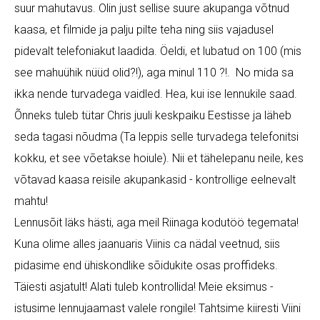
suur mahutavus. Olin just sellise suure akupanga võtnud
kaasa, et filmide ja palju pilte teha ning siis vajadusel
pidevalt telefoniakut laadida. Öeldi, et lubatud on 100 (mis
see mahuühik nüüd olid?!), aga minul 110 ?!. No mida sa
ikka nende turvadega vaidled. Hea, kui ise lennukile saad.
Õnneks tuleb tütar Chris juuli keskpaiku Eestisse ja läheb
seda tagasi nõudma (Ta leppis selle turvadega telefonitsi
kokku, et see võetakse hoiule). Nii et tähelepanu neile, kes
võtavad kaasa reisile akupankasid - kontrollige eelnevalt
mahtu!
Lennusõit läks hästi, aga meil Riinaga kodutöö tegemata!
Kuna olime alles jaanuaris Viinis ca nädal veetnud, siis
pidasime end ühiskondlike sõidukite osas proffideks.
Täiesti asjatult! Alati tuleb kontrollida! Meie eksimus -
istusime lennujaamast valele rongile! Tahtsime kiiresti Viini