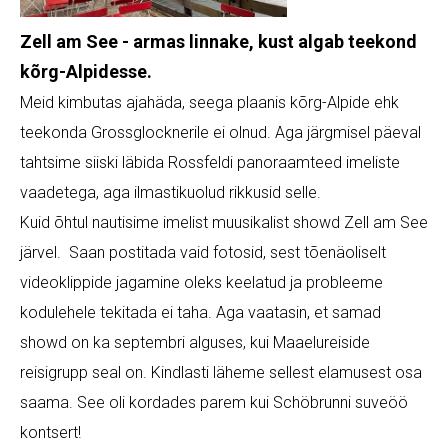
Zell am See - armas linnake, kust algab teekond
kõrg-Alpidesse.
Meid kimbutas ajahäda, seega plaanis kõrg-Alpide ehk
teekonda Grossglocknerile ei olnud. Aga järgmisel päeval
tahtsime siiski läbida Rossfeldi panoraamteed imeliste
vaadetega, aga ilmastikuolud rikkusid selle.
Kuid õhtul nautisime imelist muusikalist showd Zell am See
järvel. Saan postitada vaid fotosid, sest tõenäoliselt
videoklippide jagamine oleks keelatud ja probleeme
kodulehele tekitada ei taha. Aga vaatasin, et samad
showd on ka septembri alguses, kui Maaelureiside
reisigrupp seal on. Kindlasti läheme sellest elamusest osa
saama. See oli kordades parem kui Schöbrunni suveöö
kontsert!