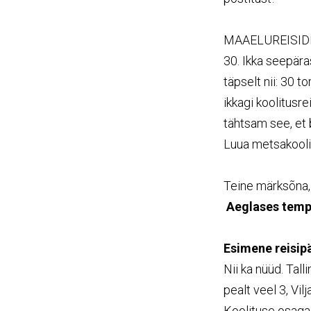
MAAELUREISIDEL 
30. Ikka seepäras
täpselt nii: 30 t
ikkagi koolitusre
tähtsam see, et b
Luua metsakooli
Teine märksõna
Aeglases temp
Esimene reisipä
Nii ka nüüd. Tall
pealt veel 3, Vil
Koolituse osaga a