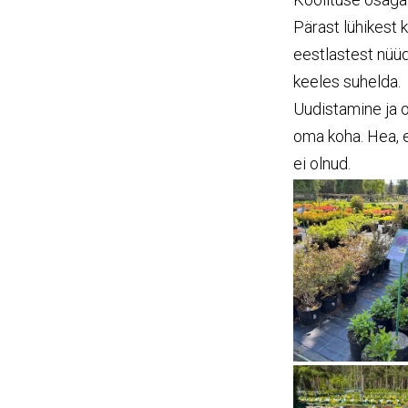
Pärast lühikest 
eestlastest nüüd
keeles suhelda.
Uudistamine ja o
oma koha. Hea, e
ei olnud.