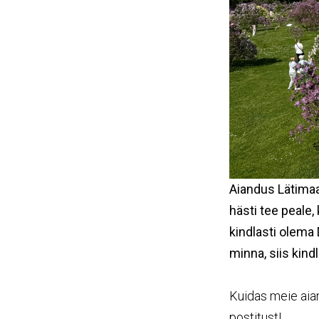
Aiandus Lätimaal
hästi tee peale,
kindlasti olema 
minna, siis kind
Kuidas meie aian
postitust!