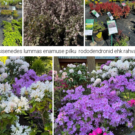
 sisenedes lummas enamuse pilku rododendronid ehk rahva