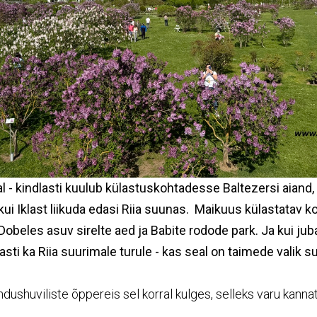
 - kindlasti kuulub külastuskohtadesse Baltezersi aiand, 
 kui Iklast liikuda edasi Riia suunas. Maikuus külastatav 
Dobeles asuv sirelte aed ja Babite rodode park. Ja kui juba
lasti ka Riia suurimale turule - kas seal on taimede valik su
dushuviliste õppereis sel korral kulges, selleks varu kannat