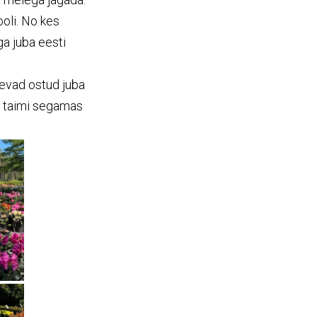
oli. No kes
a juba eesti
nevad ostud juba
al taimi segamas