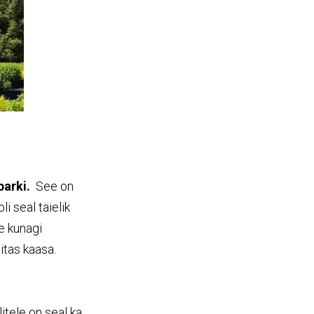
parki.
See on
li seal täielik
te kunagi
itas kaasa.
itele on seal ka