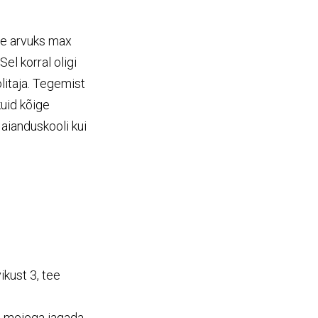
te arvuks max
el korral oligi
olitaja. Tegemist
kuid kõige
 aianduskooli kui
ikust 3, tee
ot meiega jagada.