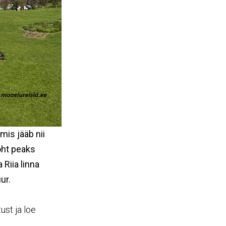
mis jääb nii
koht peaks
 Riia linna
ur.
ust ja loe