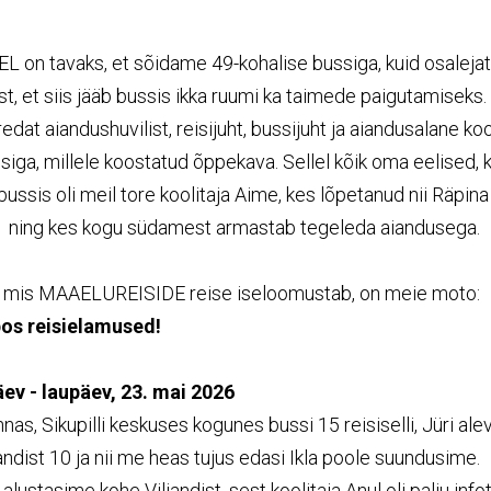
on tavaks, et sõidame 49-kohalise bussiga, kuid osaleja
t, et siis jääb bussis ikka ruumi ka taimede paigutamiseks. S
oredat aiandushuvilist, reisijuht, bussijuht ja aiandusalane ko
isiga, millele koostatud õppekava. Sellel kõik oma eelised, 
ussis oli meil tore koolitaja Aime, kes lõpetanud nii Räpina
 ning kes kogu südamest armastab tegeleda aiandusega.
, mis MAAELUREISIDE reise iseloomustab, on meie moto:
os reisielamused!
ev - laupäev, 23. mai 2026
innas, Sikupilli keskuses kogunes bussi 15 reisiselli, Jüri alev
jandist 10 ja nii me heas tujus edasi Ikla poole suundusime.
lustasime kohe Viljandist, sest koolitaja Anul oli palju inf