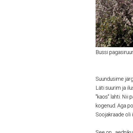
Bussi pagasiruum
Suundusime järg
Läti suurim ja ilu
"kaos" lahti. Nii
kogenud. Aga pol
Soojakraade oli i
See on aedniku j