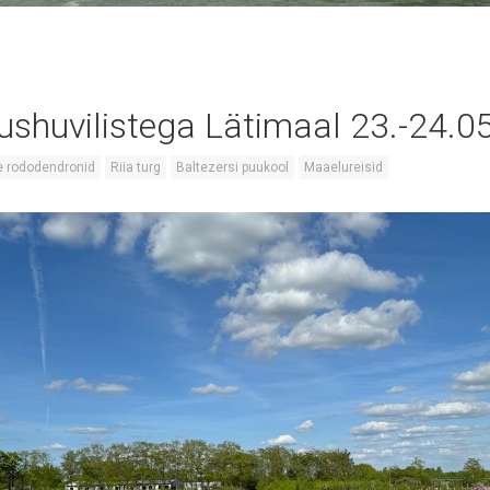
ushuvilistega Lätimaal 23.-24.0
e rododendronid
Riia turg
Baltezersi puukool
Maaelureisid