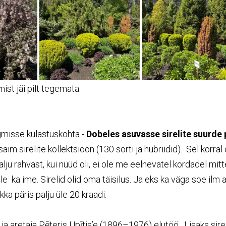
ist jäi pilt tegemata.
misse külastuskohta -
Dobeles asuvasse sirelite suurde 
saim sirelite kollektsioon (130 sorti ja hübriidid). Sel korral o
 palju rahvast, kui nüüd oli, ei ole me eelnevatel kordadel mit
e ka ime. Sirelid olid oma täisilus. Ja eks ka väga soe ilm a
kka päris palju üle 20 kraadi.
a aretaja Pēteris Upītis’e (1896–1976) elutöö. Lisaks sirel