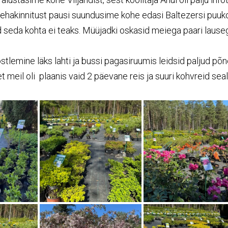
kehakinnitust pausi suundusime kohe edasi Baltezersi puuko
 seda kohta ei teaks. Müüjadki oskasid meiega paari lauseg
stlemine läks lahti ja bussi pagasiruumis leidsid paljud põ
t meil oli plaanis vaid 2 päevane reis ja suuri kohvreid se