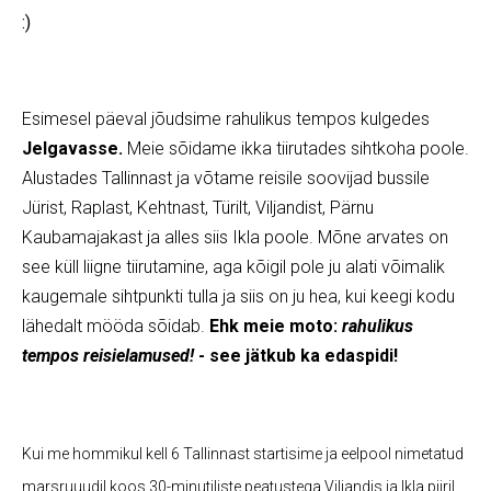
:)
Esimesel päeval jõudsime rahulikus tempos kulgedes
Jelgavasse.
Meie sõidame ikka tiirutades sihtkoha poole.
Alustades Tallinnast ja võtame reisile soovijad bussile
Jürist, Raplast, Kehtnast, Türilt, Viljandist, Pärnu
Kaubamajakast ja alles siis Ikla poole. Mõne arvates on
see küll liigne tiirutamine, aga kõigil pole ju alati võimalik
kaugemale sihtpunkti tulla ja siis on ju hea, kui keegi kodu
lähedalt mööda sõidab.
Ehk meie moto:
rahulikus
tempos reisielamused!
- see jätkub ka edaspidi!
Kui me hommikul kell 6 Tallinnast startisime ja eelpool nimetatud
marsruuudil koos 30-minutiliste peatustega Viljandis ja Ikla piiril,