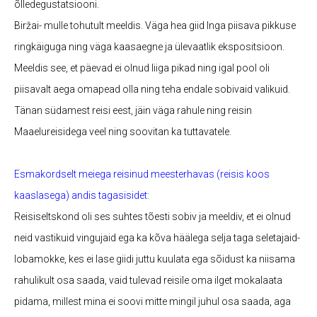
õlledegustatsiooni.
Biržai- mulle tohutult meeldis. Väga hea giid Inga piisava pikkuse
ringkäiguga ning väga kaasaegne ja ülevaatlik ekspositsioon.
Meeldis see, et päevad ei olnud liiga pikad ning igal pool oli
piisavalt aega omapead olla ning teha endale sobivaid valikuid.
Tänan südamest reisi eest, jäin väga rahule ning reisin
Maaelureisidega veel ning soovitan ka tuttavatele.
Esmakordselt meiega reisinud meesterhavas (reisis koos
kaaslasega) andis tagasisidet:
Reisiseltskond oli ses suhtes tõesti sobiv ja meeldiv, et ei olnud
neid vastikuid vingujaid ega ka kõva häälega selja taga seletajaid-
lobamokke, kes ei lase giidi juttu kuulata ega sõidust ka niisama
rahulikult osa saada, vaid tulevad reisile oma ilget mokalaata
pidama, millest mina ei soovi mitte mingil juhul osa saada, aga