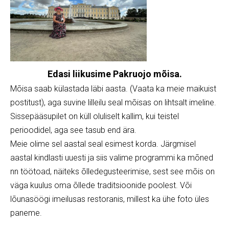
Edasi liikusime Pakruojo mõisa.
Mõisa saab külastada läbi aasta. (Vaata ka meie maikuist
postitust), aga suvine lilleilu seal mõisas on lihtsalt imeline.
Sissepääsupilet on küll oluliselt kallim, kui teistel
perioodidel, aga see tasub end ära.
Meie olime sel aastal seal esimest korda. Järgmisel
aastal kindlasti uuesti ja siis valime programmi ka mõned
nn töötoad, näiteks õlledegusteerimise, sest see mõis on
väga kuulus oma õllede traditsioonide poolest. Või
lõunasöögi imeilusas restoranis, millest ka ühe foto üles
paneme.