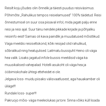
Reisilt koju jõudes olin õnnelik ja täiesti puudus reisiväsimus.
Põhimõte ,,Rahulikus tempos reisielamused" 100% täidetud. Reisi
õnnestumisel on suur osa piisaval infol, mida jagati palju enne
reisi ja reisi ajal. Suur tänu nendele pikkade kirjade ja põhjaliku
reisiinfo eest! Samas oli kava paindlik ja muudatused mõistlikud.
Väga meeldis reisiseltskond, kõik reisijad olid rahulikud,
sõbralikud ning heatujulised. Laitmatu bussijuht Heino oli väga
hea valik. Lisaks jagatud infole bussis meeldisid väga ka
muusikalised vahepalad. Hotelli asukoht oli väga hea ja
ööbimiskohale ühtegi etteheidet ei ole.
Jelgava loss- muidu piisaks välisvaatlusest, aga hauakamber oli
üliäge!!!
Rundale loss- super!!!
Pakruojo mõis- väga meeleolukas ja tore. Sinna võiks küll lisada