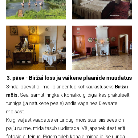
3. päev - Biržai loss ja väikene plaanide muudatus
3-ndal päeval oli meil planeeritud kohkaülastuseks
Biržai
mõis.
Seal samuti ringkäik kohaliku giidiga, kes praktiliselt
tunniga (ja natukene peale) andis väga hea ülevaate
mõisast.
Kuigi väljast vaadates ei tundugi mõis suur, siis sees on
palju ruume, mida tasub uudistada. Väljapanekutest eriti
fotosid ei teinud. Pigem tuleb kohale minna ja ise uurida.