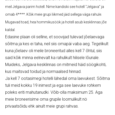
meil Jelgava parim hotell. Nime kandiski see hotell "Jelgava" ja
omab 4****. Kõik meie grupi liikmed jäid sellega väga rahule.
Mugavad toad, hea hommikusöök ja hotell asub kesklinnas jõe
kaldal.
Edasine plaan oli selline, et soovijad tulevad jõelaevaga
sõitma ja kes ei taha, neil siis omapäi vaba aeg. Tegelikult
kuna jõelaev oli meile broneeritud alles kell 7 õhtul, siis
said kõik minna eelnevalt ka rahulikult hilisele lõunale.
Muideks, Jelgava kesklinnas on mitmeid häid söögikohti,
kus maitsvad toidud ja normaalsed hinnad.
Ja kell 7 ootasimegi hotelli lähedal oma laevukest. Sõitma
tuli meid kokku 19 inimest ja ega see laevuke rohkem
poleks eriti mahutanudki. Võib-olla maksimum 25. Aga
meie broneerisime oma grupile loomulikult nö
privaatsõidu ehk ainult meie grupi rahvas.