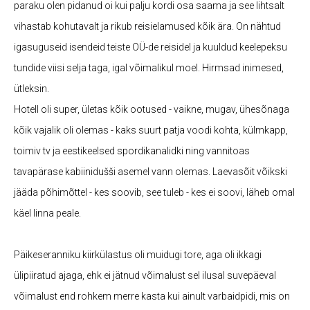
paraku olen pidanud oi kui palju kordi osa saama ja see lihtsalt
vihastab kohutavalt ja rikub reisielamused kõik ära. On nähtud
igasuguseid isendeid teiste OÜ-de reisidel ja kuuldud keelepeksu
tundide viisi selja taga, igal võimalikul moel. Hirmsad inimesed,
ütleksin.
Hotell oli super, ületas kõik ootused - vaikne, mugav, ühesõnaga
kõik vajalik oli olemas - kaks suurt patja voodi kohta, külmkapp,
toimiv tv ja eestikeelsed spordikanalidki ning vannitoas
tavapärase kabiinidušši asemel vann olemas. Laevasõit võikski
jääda põhimõttel - kes soovib, see tuleb - kes ei soovi, läheb omal
käel linna peale.
Päikeseranniku kiirkülastus oli muidugi tore, aga oli ikkagi
ülipiiratud ajaga, ehk ei jätnud võimalust sel ilusal suvepäeval
võimalust end rohkem merre kasta kui ainult varbaidpidi, mis on