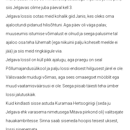
siis Jelgavas olime juba päeval kell 3.
Jelgava lossis ootas meid kohalik giid Janis, kes oleks oma
ajalootundi pidanud hilisõhtuni. Aga päev oli väga palav,
muuseumis istumise võimalust ei olnud ja seega palusime tal
ajaloo osa teha lühemalt (ega niikuinii palju koheselt meelde ei
jää) ja siis meid ringkäigule viia.
Jelgava lossil on küll pikk ajalugu, aga praegu on seal
Põllumajandusülikool ja palju lossi endisest hiilgusest järel ei ole.
Välisvaade muidugi võimas, aga sees omaaegset mööblit ega
muud vaatamisväärsusi ei ole. Seega piisab täiesti teha ümber
lossi jalutuskäik.
Kuid kindlasti sisse astuda Kuramaa Hertsogiriigi (seda ju
Jelgava ehk varasema nimetusega Mitava piirkond oli) valitsejate
hauakambritesse. Sinna saab siseneda hoopis teisest uksest,
lossi sisenemata.