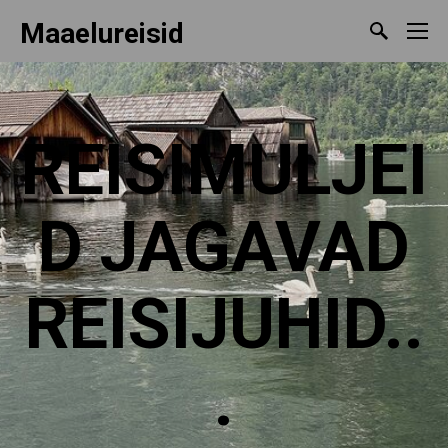
Maaelureisid
REISIMULJEI
D JAGAVAD
REISIJUHID..
.