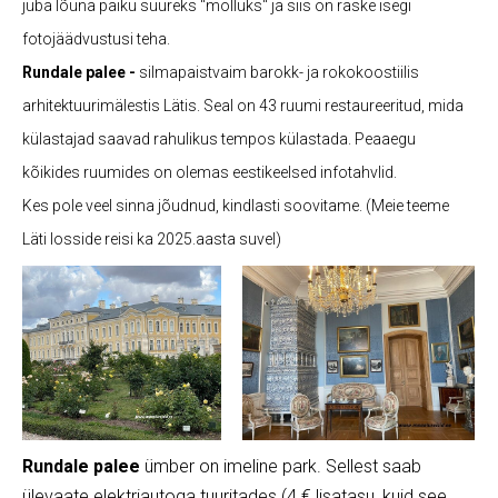
juba lõuna paiku suureks "mölluks" ja siis on raske isegi
fotojäädvustusi teha.
Rundale palee -
silmapaistvaim barokk- ja rokokoostiilis
arhitektuurimälestis Lätis. Seal on 43 ruumi restaureeritud, mida
külastajad saavad rahulikus tempos külastada. Peaaegu
kõikides ruumides on olemas eestikeelsed infotahvlid.
Kes pole veel sinna jõudnud, kindlasti soovitame. (Meie teeme
Läti losside reisi ka 2025.aasta suvel)
Rundale palee
ümber on imeline park. Sellest saab
ülevaate elektriautoga tuuritades (4 € lisatasu, kuid see