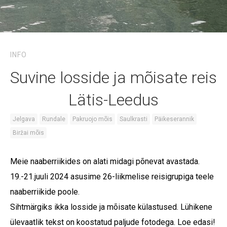
INFO
Suvine losside ja mõisate reis
Lätis-Leedus
Jelgava
Rundale
Pakruojo mõis
Saulkrasti
Päikeserannik
Biržai mõis
Meie naaberriikides on alati midagi põnevat avastada.
19.-21.juuli 2024 asusime 26-liikmelise reisigrupiga teele
naaberriikide poole.
Sihtmärgiks ikka losside ja mõisate külastused. Lühikene
ülevaatlik tekst on koostatud paljude fotodega. Loe edasi!