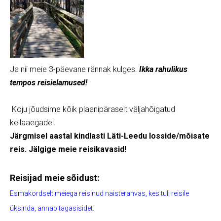
Ja nii meie 3-päevane rännak kulges.
Ikka rahulikus
tempos reisielamused!
Koju jõudsime kõik plaanipäraselt väljahõigatud
kellaaegadel.
Järgmisel aastal kindlasti Läti-Leedu losside/mõisate
reis. Jälgige meie reisikavasid!
Reisijad meie sõidust:
Esmakordselt meiega reisinud naisterahvas, kes tuli reisile
üksinda, annab tagasisidet: