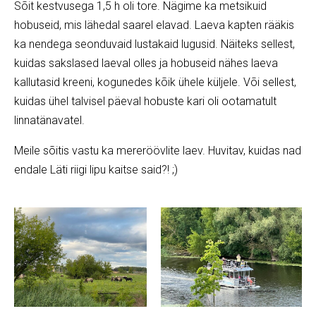
Sõit kestvusega 1,5 h oli tore. Nägime ka metsikuid
hobuseid, mis lähedal saarel elavad. Laeva kapten rääkis
ka nendega seonduvaid lustakaid lugusid. Näiteks sellest,
kuidas sakslased laeval olles ja hobuseid nähes laeva
kallutasid kreeni, kogunedes kõik ühele küljele. Või sellest,
kuidas ühel talvisel päeval hobuste kari oli ootamatult
linnatänavatel.
Meile sõitis vastu ka mereröövlite laev. Huvitav, kuidas nad
endale Läti riigi lipu kaitse said?! ;)