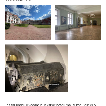
Lossiruumid ülevaadatud, läksime hotelli majutuma. Selleks oli