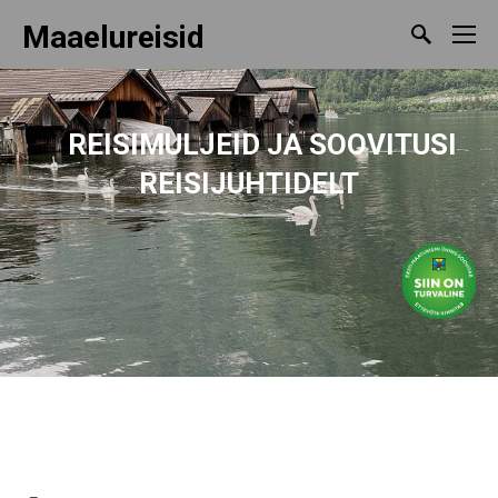
Maaelureisid
REISIMULJEID
JA SOOVITUSI
REISIJUHTIDELT