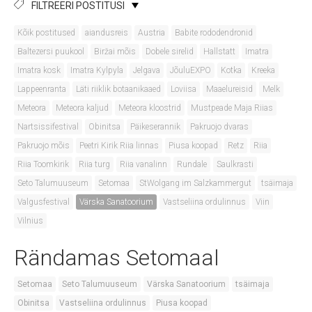
FILTREERI POSTITUSI
Kõik postitused
aiandusreis
Austria
Babite rododendronid
Baltezersi puukool
Biržai mõis
Dobele sirelid
Hallstatt
Imatra
Imatra kosk
Imatra Kylpyla
Jelgava
JõuluEXPO
Kotka
Kreeka
Lappeenranta
Läti riiklik botaanikaaed
Loviisa
Maaelureisid
Melk
Meteora
Meteora kaljud
Meteora kloostrid
Mustpeade Maja Riias
Nartsissifestival
Obinitsa
Päikeserannik
Pakruojo dvaras
Pakruojo mõis
Peetri Kirik Riia linnas
Piusa koopad
Retz
Riia
Riia Toomkirik
Riia turg
Riia vanalinn
Rundale
Saulkrasti
Seto Talumuuseum
Setomaa
StWolgang im Salzkammergut
tsäimaja
Valgusfestival
Värska Sanatoorium
Vastseliina ordulinnus
Viin
Vilnius
Rändamas Setomaal
Setomaa
Seto Talumuuseum
Värska Sanatoorium
tsäimaja
Obinitsa
Vastseliina ordulinnus
Piusa koopad