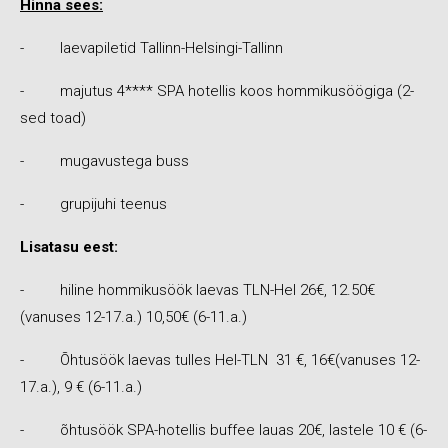
Hinna sees:
- laevapiletid Tallinn-Helsingi-Tallinn
- majutus 4**** SPA hotellis koos hommikusöögiga (2-
sed toad)
- mugavustega buss
- grupijuhi teenus
Lisatasu eest:
- hiline hommikusöök laevas TLN-Hel 26€, 12.50€
(vanuses 12-17.a.) 10,50€ (6-11.a.)
- Õhtusöök laevas tulles Hel-TLN 31 €, 16€(vanuses 12-
17.a.), 9 € (6-11.a.)
- õhtusöök SPA-hotellis buffee lauas 20€, lastele 10 € (6-