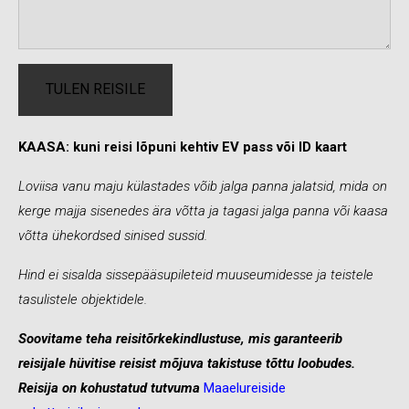
KAASA: kuni reisi lõpuni kehtiv EV pass või ID kaart
Loviisa vanu maju külastades võib jalga panna jalatsid, mida on
kerge majja sisenedes ära võtta ja tagasi jalga panna või kaasa
võtta ühekordsed sinised sussid.
Hind ei sisalda sissepääsupileteid muuseumidesse ja teistele
tasulistele objektidele.
Soovitame teha reisitõrkekindlustuse, mis garanteerib
reisijale hüvitise reisist mõjuva takistuse tõttu loobudes.
Reisija on kohustatud tutvuma
Maaelureiside