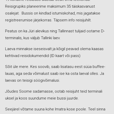
Reisigrupiks planeerime maksimum 35 täiskasvanust
osalejat. Bussis on kindlad istumiskohad, mis jagatakse
registreerumise järjekorras. Täpsem info reisijuhilt.
Peatus on ka Jüri alevikus ning Tallinnast tulijaid ootame D-
terminalis, kus väljub Tallinki laev.
Laeva minnakse iseseisvalt ja kõigil peavad olema kaasas
kehtivad reisidokumendid (ID kaart või pass)
Sõit üle mere. Kes soovib, saab lisatasu eest süüa buffee-
lauas, aga seda võimalust saab ise ka osta laeval olles. Ja
laevas on teisigi söögivõimalusi.
Jõudes Soome sadamasse, ootab reisijuht teid terminali
uksel ja koos suundume meie bussi juurde.
Seejärel võtame suuna kohe Imatra kose poole. Teel sinna