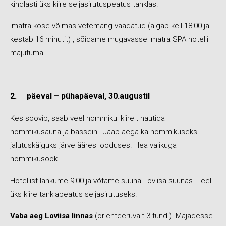
kindlasti üks kiire seljasirutuspeatus tanklas.
Imatra kose võimas vetemäng vaadatud (algab kell 18:00 ja
kestab 16 minutit) , sõidame mugavasse Imatra SPA hotelli
majutuma.
2.
päeval – pühapäeval, 30.augustil
Kes soovib, saab veel hommikul kiirelt nautida
hommikusauna ja basseini. Jääb aega ka hommikuseks
jalutuskäiguks järve ääres looduses. Hea valikuga
hommikusöök.
Hotellist lahkume 9:00 ja võtame suuna Loviisa suunas. Teel
üks kiire tanklapeatus seljasirutuseks.
Vaba aeg Loviisa linnas
(orienteeruvalt 3 tundi). Majadesse