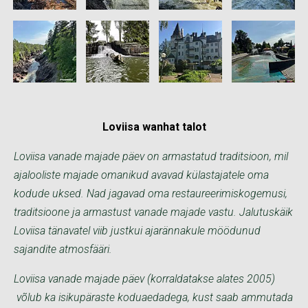
Loviisa wanhat talot
Loviisa vanade majade päev on armastatud traditsioon, mil
ajalooliste majade omanikud avavad külastajatele oma
kodude uksed. Nad jagavad oma restaureerimiskogemusi,
traditsioone ja armastust vanade majade vastu. Jalutuskäik
Loviisa tänavatel viib justkui ajarännakule möödunud
sajandite atmosfääri.
Loviisa vanade majade päev (korraldatakse alates 2005)
võlub ka isikupäraste koduaedadega, kust saab ammutada