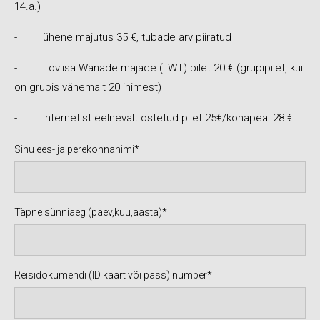
14.a.)
- ühene majutus 35 €, tubade arv piiratud
- Loviisa Wanade majade (LWT) pilet 20 € (grupipilet, kui
on grupis vähemalt 20 inimest)
- internetist eelnevalt ostetud pilet 25€/kohapeal 28 €
Sinu ees- ja perekonnanimi
Täpne sünniaeg (päev,kuu,aasta)
Reisidokumendi (ID kaart või pass) number