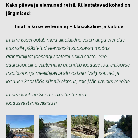
Kaks päeva ja elamused reisil. Külastatavad kohad on
järgmised:
Imatra kose vetemäng – klassikaline ja kutsuv
Imatra kosel ootab meid ainulaadne vetemängu etendus,
kus valla päästetud veemassid sööstavad mööda
graniitkaljust jõesängi saatemuusika saatel. See
suurejooneline vaatemäng ühendab looduse jõu, ajaloolise
traditsiooni ja meeldejääva atmosfääri. Valguse, heli ja
looduse koostöös sünnib elamus, mis jääb kauaks meelde.
Imatra kosk on Soome üks tuntumaid
loodusvaatamisväärsusi.