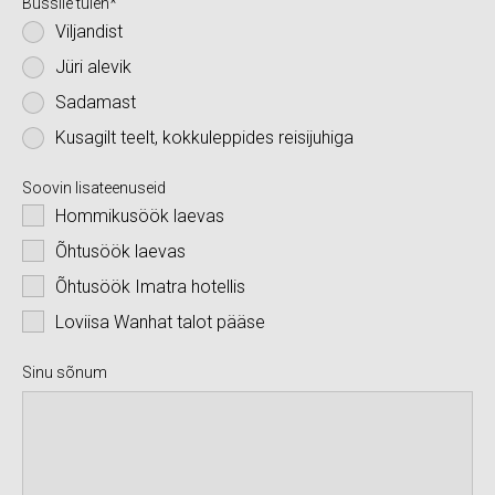
Bussile tulen
Viljandist
Jüri alevik
Sadamast
Kusagilt teelt, kokkuleppides reisijuhiga
Soovin lisateenuseid
Hommikusöök laevas
Õhtusöök laevas
Õhtusöök Imatra hotellis
Loviisa Wanhat talot pääse
Sinu sõnum