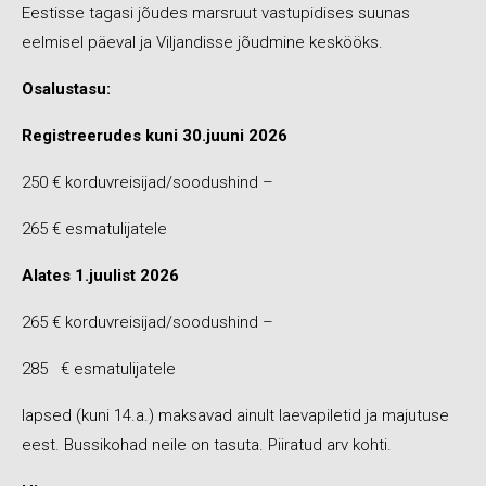
Eestisse tagasi jõudes marsruut vastupidises suunas
eelmisel päeval ja Viljandisse jõudmine keskööks.
Osalustasu:
Registreerudes kuni 30.juuni 2026
250 € korduvreisijad/soodushind –
265 € esmatulijatele
Alates 1.juulist 2026
265 € korduvreisijad/soodushind –
285 € esmatulijatele
lapsed (kuni 14.a.) maksavad ainult laevapiletid ja majutuse
eest. Bussikohad neile on tasuta. Piiratud arv kohti.