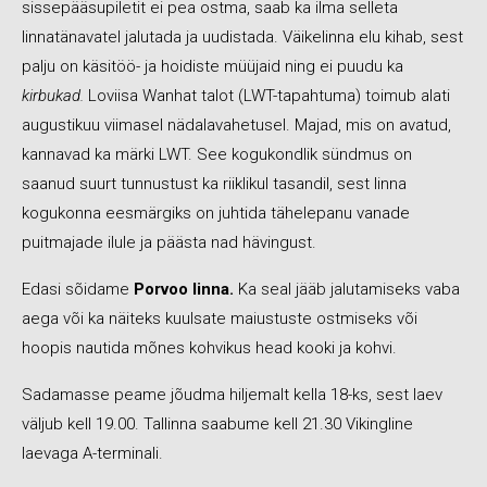
sissepääsupiletit ei pea ostma, saab ka ilma selleta
linnatänavatel jalutada ja uudistada. Väikelinna elu kihab, sest
palju on käsitöö- ja hoidiste müüjaid ning ei puudu ka
kirbukad.
Loviisa Wanhat talot (LWT-tapahtuma) toimub alati
augustikuu viimasel nädalavahetusel. Majad, mis on avatud,
kannavad ka märki LWT. See kogukondlik sündmus on
saanud suurt tunnustust ka riiklikul tasandil, sest linna
kogukonna eesmärgiks on juhtida tähelepanu vanade
puitmajade ilule ja päästa nad hävingust.
Edasi sõidame
Porvoo linna.
Ka seal jääb jalutamiseks vaba
aega või ka näiteks kuulsate maiustuste ostmiseks või
hoopis nautida mõnes kohvikus head kooki ja kohvi.
Sadamasse peame jõudma hiljemalt kella 18-ks, sest laev
väljub kell 19.00. Tallinna saabume kell 21.30 Vikingline
laevaga A-terminali.