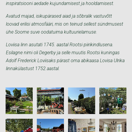
inspiratsiooni aedade kujundamisest ja hooldamisest.
Avatud majad, isikupärased aiad ja sõbralik vastuvõtt
loovad erilisi atmosfääri, mis on teinud sellest sündmusest
ühe Soome suve oodatuima kultuurielamuse.
Loviisa linn asutati 1745. aastal Rootsi piirikindlusena.
Esilagne nimi oli Degerby ja selle muutis Rootsi kuningas
Adolf Frederick Loviisaks pärast oma abikaasa Lovisa Ulrika
linnakülastust 1752.aastal.