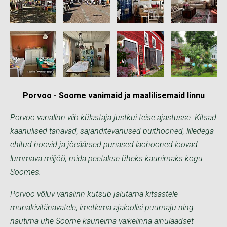
Porvoo - Soome vanimaid ja maalilisemaid linnu
Porvoo vanalinn viib külastaja justkui teise ajastusse. Kitsad
käänulised tänavad, sajanditevanused puithooned, lilledega
ehitud hoovid ja jõeäärsed punased laohooned loovad
lummava miljöö, mida peetakse üheks kaunimaks kogu
Soomes.
Porvoo võluv vanalinn kutsub jalutama kitsastele
munakivitänavatele, imetlema ajaloolisi puumaju ning
nautima ühe Soome kauneima väikelinna ainulaadset