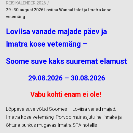
/
REISIKALENDER 2026
29.-30.august 2026 Loviisa Wanhat talot ja Imatra kose
vetemäng
Loviisa vanade majade päev ja
Imatra kose vetemäng –
Soome suve kaks suuremat elamust
29.08.2026 – 30.08.2026
Vabu kohti enam ei ole!
Lõppeva suve võlud Soomes – Loviisa vanad majad,
Imatra kose vetemäng, Porvoo muinasjutuline linnake ja
õhtune puhkus mugavas Imatra SPA hotellis