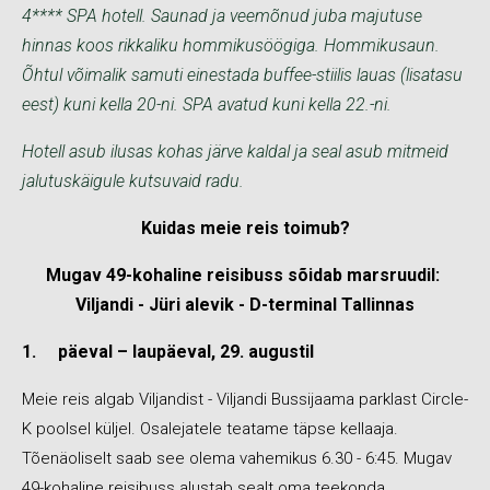
4**** SPA hotell. Saunad ja veemõnud juba majutuse
hinnas koos rikkaliku hommikusöögiga. Hommikusaun.
Õhtul võimalik samuti einestada buffee-stiilis lauas (lisatasu
eest) kuni kella 20-ni. SPA avatud kuni kella 22.-ni.
Hotell asub ilusas kohas järve kaldal ja seal asub mitmeid
jalutuskäigule kutsuvaid radu.
Kuidas meie reis toimub?
Mugav 49-kohaline reisibuss sõidab marsruudil:
Viljandi - Jüri alevik - D-terminal Tallinnas
1.
päeval – laupäeval, 29. augustil
Meie reis algab Viljandist - Viljandi Bussijaama parklast Circle-
K poolsel küljel. Osalejatele teatame täpse kellaaja.
Tõenäoliselt saab see olema vahemikus 6.30 - 6:45. Mugav
49-kohaline reisibuss alustab sealt oma teekonda.